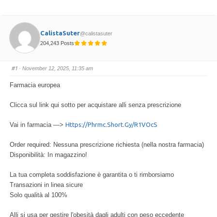
CalistaSuter
@calistasuter
204,243 Posts
#1
· November 12, 2025, 11:35 am
Farmacia europea
Clicca sul link qui sotto per acquistare alli senza prescrizione
Vai in farmacia —>
Https://phrmc.short.gy/r1VOcS
Order required: Nessuna prescrizione richiesta (nella nostra farmacia)
Disponibilità: In magazzino!
La tua completa soddisfazione è garantita o ti rimborsiamo
Transazioni in linea sicure
Solo qualità al 100%
Alli si usa per gestire l'obesità dagli adulti con peso eccedente